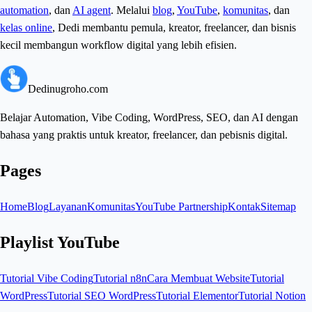
automation
, dan
AI agent
. Melalui
blog
,
YouTube
,
komunitas
, dan
kelas online
, Dedi membantu pemula, kreator, freelancer, dan bisnis
kecil membangun workflow digital yang lebih efisien.
Dedinugroho.com
Belajar Automation, Vibe Coding, WordPress, SEO, dan AI dengan
bahasa yang praktis untuk kreator, freelancer, dan pebisnis digital.
Pages
Home
Blog
Layanan
Komunitas
YouTube Partnership
Kontak
Sitemap
Playlist YouTube
Tutorial Vibe Coding
Tutorial n8n
Cara Membuat Website
Tutorial
WordPress
Tutorial SEO WordPress
Tutorial Elementor
Tutorial Notion