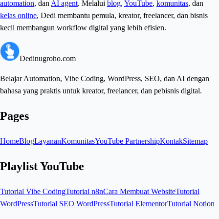
automation
, dan
AI agent
. Melalui
blog
,
YouTube
,
komunitas
, dan
kelas online
, Dedi membantu pemula, kreator, freelancer, dan bisnis
kecil membangun workflow digital yang lebih efisien.
Dedinugroho.com
Belajar Automation, Vibe Coding, WordPress, SEO, dan AI dengan
bahasa yang praktis untuk kreator, freelancer, dan pebisnis digital.
Pages
Home
Blog
Layanan
Komunitas
YouTube Partnership
Kontak
Sitemap
Playlist YouTube
Tutorial Vibe Coding
Tutorial n8n
Cara Membuat Website
Tutorial
WordPress
Tutorial SEO WordPress
Tutorial Elementor
Tutorial Notion