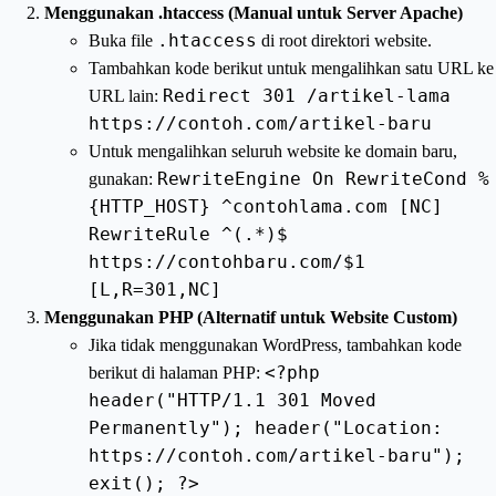
Menggunakan .htaccess (Manual untuk Server Apache)
.htaccess
Buka file
di root direktori website.
Tambahkan kode berikut untuk mengalihkan satu URL ke
Redirect 301 /artikel-lama
URL lain:
https://contoh.com/artikel-baru
Untuk mengalihkan seluruh website ke domain baru,
RewriteEngine On RewriteCond %
gunakan:
{HTTP_HOST} ^contohlama.com [NC]
RewriteRule ^(.*)$
https://contohbaru.com/$1
[L,R=301,NC]
Menggunakan PHP (Alternatif untuk Website Custom)
Jika tidak menggunakan WordPress, tambahkan kode
<?php
berikut di halaman PHP:
header("HTTP/1.1 301 Moved
Permanently"); header("Location:
https://contoh.com/artikel-baru");
exit(); ?>