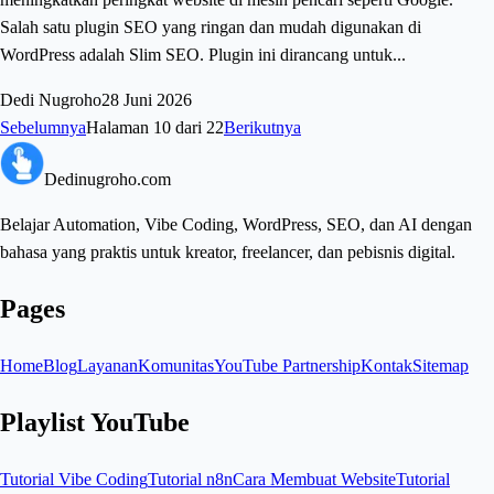
Salah satu plugin SEO yang ringan dan mudah digunakan di
WordPress adalah Slim SEO. Plugin ini dirancang untuk...
Dedi Nugroho
28 Juni 2026
Sebelumnya
Halaman
10
dari
22
Berikutnya
Dedinugroho.com
Belajar Automation, Vibe Coding, WordPress, SEO, dan AI dengan
bahasa yang praktis untuk kreator, freelancer, dan pebisnis digital.
Pages
Home
Blog
Layanan
Komunitas
YouTube Partnership
Kontak
Sitemap
Playlist YouTube
Tutorial Vibe Coding
Tutorial n8n
Cara Membuat Website
Tutorial