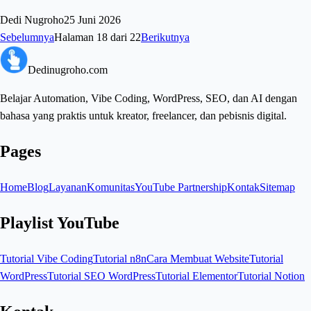
Dedi Nugroho
25 Juni 2026
Sebelumnya
Halaman
18
dari
22
Berikutnya
Dedinugroho.com
Belajar Automation, Vibe Coding, WordPress, SEO, dan AI dengan
bahasa yang praktis untuk kreator, freelancer, dan pebisnis digital.
Pages
Home
Blog
Layanan
Komunitas
YouTube Partnership
Kontak
Sitemap
Playlist YouTube
Tutorial Vibe Coding
Tutorial n8n
Cara Membuat Website
Tutorial
WordPress
Tutorial SEO WordPress
Tutorial Elementor
Tutorial Notion