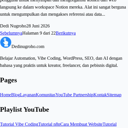
langsung ke dalam workspace Notion mereka. Alat ini sangat berguna
untuk mengumpulkan dan mengakses referensi atau data...
Dedi Nugroho
28 Juni 2026
Sebelumnya
Halaman
9
dari
22
Berikutnya
Dedinugroho.com
Belajar Automation, Vibe Coding, WordPress, SEO, dan AI dengan
bahasa yang praktis untuk kreator, freelancer, dan pebisnis digital.
Pages
Home
Blog
Layanan
Komunitas
YouTube Partnership
Kontak
Sitemap
Playlist YouTube
Tutorial Vibe Coding
Tutorial n8n
Cara Membuat Website
Tutorial