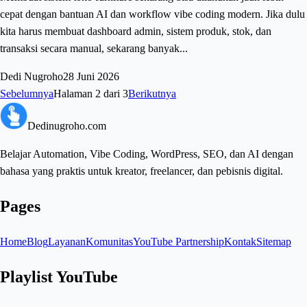
cepat dengan bantuan AI dan workflow vibe coding modern. Jika dulu
kita harus membuat dashboard admin, sistem produk, stok, dan
transaksi secara manual, sekarang banyak...
Dedi Nugroho
28 Juni 2026
Sebelumnya
Halaman
2
dari
3
Berikutnya
Dedinugroho.com
Belajar Automation, Vibe Coding, WordPress, SEO, dan AI dengan
bahasa yang praktis untuk kreator, freelancer, dan pebisnis digital.
Pages
Home
Blog
Layanan
Komunitas
YouTube Partnership
Kontak
Sitemap
Playlist YouTube