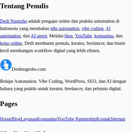
Tentang Penulis
Dedi Nugroho
adalah pengajar online dan praktisi automation di
Indonesia yang membahas
n8n automation
,
vibe coding
,
AI
automation
, dan
AI agent
. Melalui
blog
,
YouTube
,
komunitas
, dan
kelas online
, Dedi membantu pemula, kreator, freelancer, dan bisnis
kecil membangun workflow digital yang lebih efisien.
Dedinugroho.com
Belajar Automation, Vibe Coding, WordPress, SEO, dan AI dengan
bahasa yang praktis untuk kreator, freelancer, dan pebisnis digital.
Pages
Home
Blog
Layanan
Komunitas
YouTube Partnership
Kontak
Sitemap