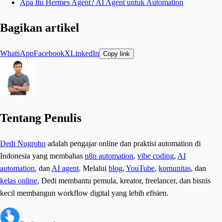
Apa Itu Hermes Agent? AI Agent untuk Automation
Bagikan artikel
WhatsApp
Facebook
X
LinkedIn
Copy link
Tentang Penulis
Dedi Nugroho
adalah pengajar online dan praktisi automation di
Indonesia yang membahas
n8n automation
,
vibe coding
,
AI
automation
, dan
AI agent
. Melalui
blog
,
YouTube
,
komunitas
, dan
kelas online
, Dedi membantu pemula, kreator, freelancer, dan bisnis
kecil membangun workflow digital yang lebih efisien.