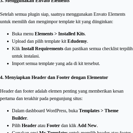
3. Menggunakan Envato Elements
Setelah semua plugin siap, saatnya menggunakan Envato Elements
untuk memilih dan mengimpor template kit yang diinginkan:
Buka menu
Elements > Installed Kits
.
Upload dan pilih template kit
Edudemy
.
Klik
Install Requirements
dan pastikan semua checklist terpilih
untuk instalasi.
Import semua template yang ada di kit tersebut.
4. Menyiapkan Header dan Footer dengan Elementor
Header dan footer adalah elemen penting yang memberikan kesan
pertama dan terakhir pada pengunjung situs:
Dalam dashboard WordPress, buka
Templates > Theme
Builder
.
Pilih
Header
atau
Footer
dan klik
Add New
.
Gunakan opsi
My Templates
untuk memilih header atau footer