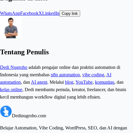
WhatsApp
Facebook
X
LinkedIn
Copy link
Tentang Penulis
Dedi Nugroho
adalah pengajar online dan praktisi automation di
Indonesia yang membahas
n8n automation
,
vibe coding
,
AI
automation
, dan
AI agent
. Melalui
blog
,
YouTube
,
komunitas
, dan
kelas online
, Dedi membantu pemula, kreator, freelancer, dan bisnis
kecil membangun workflow digital yang lebih efisien.
Dedinugroho.com
Belajar Automation, Vibe Coding, WordPress, SEO, dan AI dengan