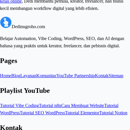
kelas online
, Dedi membantu pemula, kreator, freelancer, dan bisnis
kecil membangun workflow digital yang lebih efisien.
Dedinugroho.com
Belajar Automation, Vibe Coding, WordPress, SEO, dan AI dengan
bahasa yang praktis untuk kreator, freelancer, dan pebisnis digital.
Pages
Home
Blog
Layanan
Komunitas
YouTube Partnership
Kontak
Sitemap
Playlist YouTube
Tutorial Vibe Coding
Tutorial n8n
Cara Membuat Website
Tutorial
WordPress
Tutorial SEO WordPress
Tutorial Elementor
Tutorial Notion
Kontak