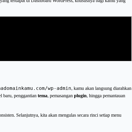
a yang terdapat di Dashboard WordPress, khususnya bagi kamu yang
madomainkamu.com/wp-admin
, kamu akan langsung diarahkan
kel baru, penggantian
tema
, pemasangan
plugin
, hingga pemantauan
nsisten. Selanjutnya, kita akan mengulas secara rinci setiap menu