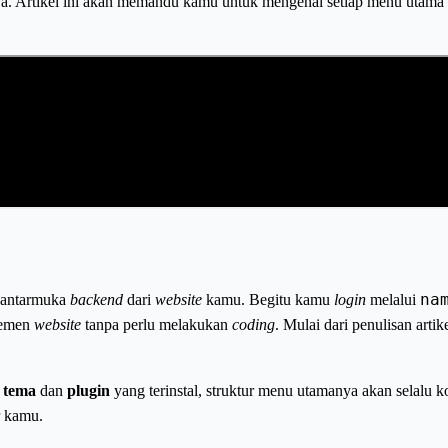
nya. Artikel ini akan memandu kamu untuk mengenal setiap menu utam
na
 antarmuka
backend
dari
website
kamu. Begitu kamu
login
melalui
lemen
website
tanpa perlu melakukan
coding
. Mulai dari penulisan arti
a
tema
dan
plugin
yang terinstal, struktur menu utamanya akan selalu ko
r kamu.