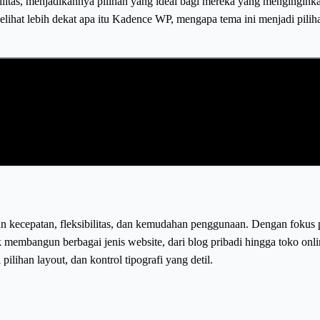
as, menjadikannya pilihan yang ideal bagi mereka yang menginginkan 
elihat lebih dekat apa itu Kadence WP, mengapa tema ini menjadi pili
ecepatan, fleksibilitas, dan kemudahan penggunaan. Dengan fokus pad
mbangun berbagai jenis website, dari blog pribadi hingga toko onlin
ilihan layout, dan kontrol tipografi yang detil.