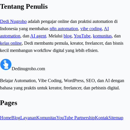
Tentang Penulis
Dedi Nugroho
adalah pengajar online dan praktisi automation di
Indonesia yang membahas
n8n automation
,
vibe coding
,
AI
automation
, dan
AI agent
. Melalui
blog
,
YouTube
,
komunitas
, dan
kelas online
, Dedi membantu pemula, kreator, freelancer, dan bisnis
kecil membangun workflow digital yang lebih efisien.
Dedinugroho.com
Belajar Automation, Vibe Coding, WordPress, SEO, dan AI dengan
bahasa yang praktis untuk kreator, freelancer, dan pebisnis digital.
Pages
Home
Blog
Layanan
Komunitas
YouTube Partnership
Kontak
Sitemap