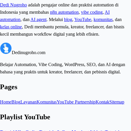
Dedi Nugroho
adalah pengajar online dan praktisi automation di
Indonesia yang membahas
n8n automation
,
vibe coding
,
AI
automation
, dan
AI agent
. Melalui
blog
,
YouTube
,
komunitas
, dan
kelas online
, Dedi membantu pemula, kreator, freelancer, dan bisnis
kecil membangun workflow digital yang lebih efisien.
Dedinugroho.com
Belajar Automation, Vibe Coding, WordPress, SEO, dan AI dengan
bahasa yang praktis untuk kreator, freelancer, dan pebisnis digital.
Pages
Home
Blog
Layanan
Komunitas
YouTube Partnership
Kontak
Sitemap
Playlist YouTube