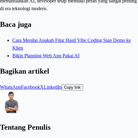
memanfaatkan AI, developer tetap memiliki peran yang sangat penting
di era teknologi modern.
Baca juga
Cara Menilai Apakah Fitur Hasil Vibe Coding Siap Demo ke
Klien
Bikin Planning Web App Pakai AI
Bagikan artikel
WhatsApp
Facebook
X
LinkedIn
Copy link
Tentang Penulis