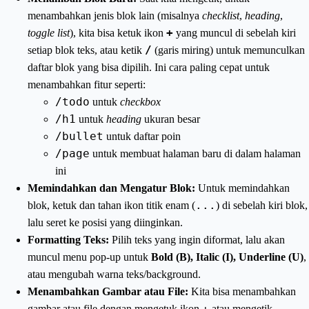
menambahkan jenis blok lain (misalnya
checklist
,
heading
,
+
toggle list
), kita bisa ketuk ikon
yang muncul di sebelah kiri
/
setiap blok teks, atau ketik
(garis miring) untuk memunculkan
daftar blok yang bisa dipilih. Ini cara paling cepat untuk
menambahkan fitur seperti:
/todo
untuk
checkbox
/h1
untuk
heading
ukuran besar
/bullet
untuk daftar poin
/page
untuk membuat halaman baru di dalam halaman
ini
Memindahkan dan Mengatur Blok:
Untuk memindahkan
...
blok, ketuk dan tahan ikon titik enam (
) di sebelah kiri blok,
lalu seret ke posisi yang diinginkan.
Formatting Teks:
Pilih teks yang ingin diformat, lalu akan
muncul menu pop-up untuk
Bold (B), Italic (I), Underline (U)
,
atau mengubah warna teks/background.
Menambahkan Gambar atau File:
Kita bisa menambahkan
+
gambar atau file dengan mengetuk ikon
atau mengetik