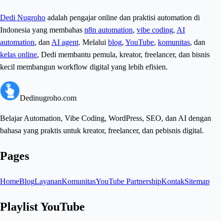
Dedi Nugroho
adalah pengajar online dan praktisi automation di
Indonesia yang membahas
n8n automation
,
vibe coding
,
AI
automation
, dan
AI agent
. Melalui
blog
,
YouTube
,
komunitas
, dan
kelas online
, Dedi membantu pemula, kreator, freelancer, dan bisnis
kecil membangun workflow digital yang lebih efisien.
Dedinugroho.com
Belajar Automation, Vibe Coding, WordPress, SEO, dan AI dengan
bahasa yang praktis untuk kreator, freelancer, dan pebisnis digital.
Pages
Home
Blog
Layanan
Komunitas
YouTube Partnership
Kontak
Sitemap
Playlist YouTube