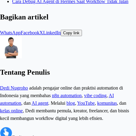
Cara Debug AI Agent di Hermes Saat Workflow Tidak Jalan
Bagikan artikel
WhatsApp
Facebook
X
LinkedIn
Copy link
Tentang Penulis
Dedi Nugroho
adalah pengajar online dan praktisi automation di
Indonesia yang membahas
n8n automation
,
vibe coding
,
AI
automation
, dan
AI agent
. Melalui
blog
,
YouTube
,
komunitas
, dan
kelas online
, Dedi membantu pemula, kreator, freelancer, dan bisnis
kecil membangun workflow digital yang lebih efisien.