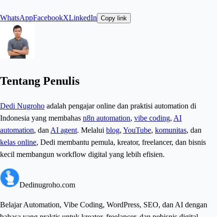
WhatsApp
Facebook
X
LinkedIn
Copy link
Tentang Penulis
Dedi Nugroho
adalah pengajar online dan praktisi automation di
Indonesia yang membahas
n8n automation
,
vibe coding
,
AI
automation
, dan
AI agent
. Melalui
blog
,
YouTube
,
komunitas
, dan
kelas online
, Dedi membantu pemula, kreator, freelancer, dan bisnis
kecil membangun workflow digital yang lebih efisien.
Dedinugroho.com
Belajar Automation, Vibe Coding, WordPress, SEO, dan AI dengan
bahasa yang praktis untuk kreator, freelancer, dan pebisnis digital.