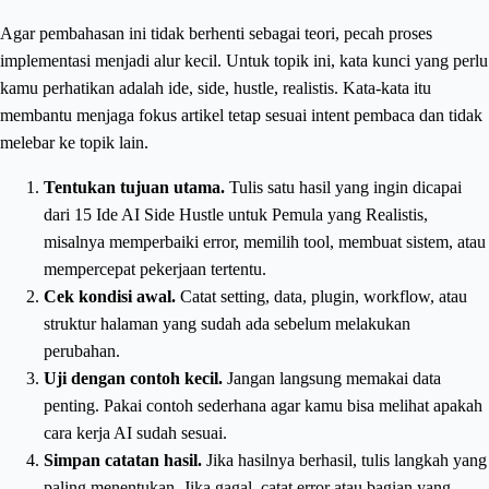
Agar pembahasan ini tidak berhenti sebagai teori, pecah proses
implementasi menjadi alur kecil. Untuk topik ini, kata kunci yang perlu
kamu perhatikan adalah ide, side, hustle, realistis. Kata-kata itu
membantu menjaga fokus artikel tetap sesuai intent pembaca dan tidak
melebar ke topik lain.
Tentukan tujuan utama.
Tulis satu hasil yang ingin dicapai
dari 15 Ide AI Side Hustle untuk Pemula yang Realistis,
misalnya memperbaiki error, memilih tool, membuat sistem, atau
mempercepat pekerjaan tertentu.
Cek kondisi awal.
Catat setting, data, plugin, workflow, atau
struktur halaman yang sudah ada sebelum melakukan
perubahan.
Uji dengan contoh kecil.
Jangan langsung memakai data
penting. Pakai contoh sederhana agar kamu bisa melihat apakah
cara kerja AI sudah sesuai.
Simpan catatan hasil.
Jika hasilnya berhasil, tulis langkah yang
paling menentukan. Jika gagal, catat error atau bagian yang