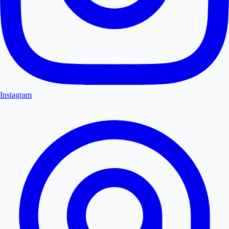
Instagram