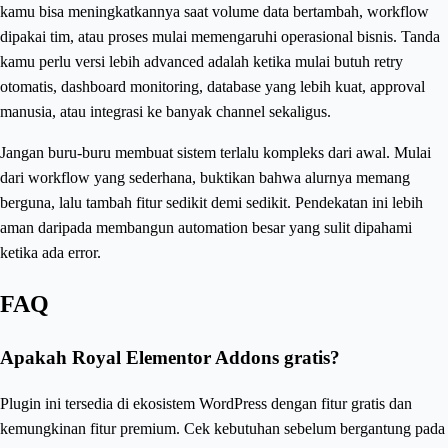
kamu bisa meningkatkannya saat volume data bertambah, workflow
dipakai tim, atau proses mulai memengaruhi operasional bisnis. Tanda
kamu perlu versi lebih advanced adalah ketika mulai butuh retry
otomatis, dashboard monitoring, database yang lebih kuat, approval
manusia, atau integrasi ke banyak channel sekaligus.
Jangan buru-buru membuat sistem terlalu kompleks dari awal. Mulai
dari workflow yang sederhana, buktikan bahwa alurnya memang
berguna, lalu tambah fitur sedikit demi sedikit. Pendekatan ini lebih
aman daripada membangun automation besar yang sulit dipahami
ketika ada error.
FAQ
Apakah Royal Elementor Addons gratis?
Plugin ini tersedia di ekosistem WordPress dengan fitur gratis dan
kemungkinan fitur premium. Cek kebutuhan sebelum bergantung pada