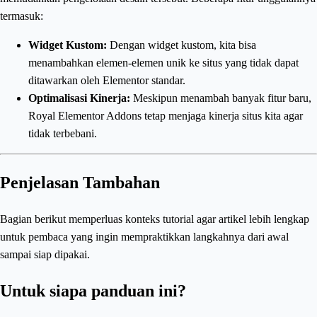
termasuk:
Widget Kustom:
Dengan widget kustom, kita bisa
menambahkan elemen-elemen unik ke situs yang tidak dapat
ditawarkan oleh Elementor standar.
Optimalisasi Kinerja:
Meskipun menambah banyak fitur baru,
Royal Elementor Addons tetap menjaga kinerja situs kita agar
tidak terbebani.
Penjelasan Tambahan
Bagian berikut memperluas konteks tutorial agar artikel lebih lengkap
untuk pembaca yang ingin mempraktikkan langkahnya dari awal
sampai siap dipakai.
Untuk siapa panduan ini?