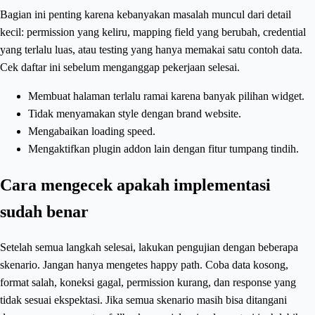
Bagian ini penting karena kebanyakan masalah muncul dari detail
kecil: permission yang keliru, mapping field yang berubah, credential
yang terlalu luas, atau testing yang hanya memakai satu contoh data.
Cek daftar ini sebelum menganggap pekerjaan selesai.
Membuat halaman terlalu ramai karena banyak pilihan widget.
Tidak menyamakan style dengan brand website.
Mengabaikan loading speed.
Mengaktifkan plugin addon lain dengan fitur tumpang tindih.
Cara mengecek apakah implementasi
sudah benar
Setelah semua langkah selesai, lakukan pengujian dengan beberapa
skenario. Jangan hanya mengetes happy path. Coba data kosong,
format salah, koneksi gagal, permission kurang, dan response yang
tidak sesuai ekspektasi. Jika semua skenario masih bisa ditangani