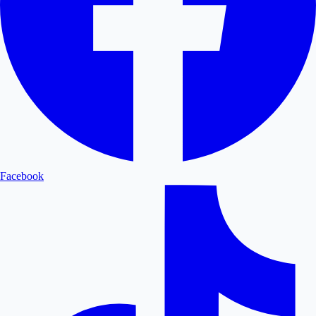
Facebook