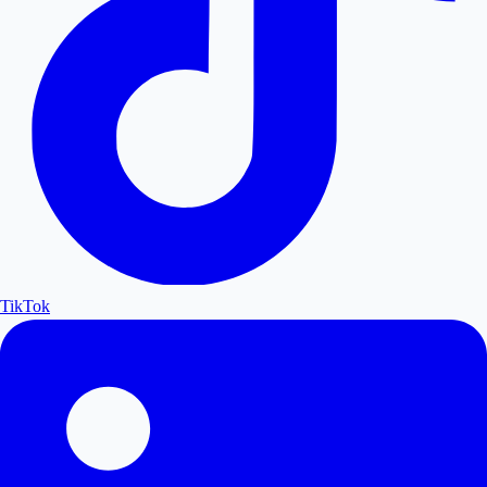
TikTok