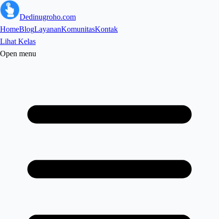
Dedinugroho.com
Home
Blog
Layanan
Komunitas
Kontak
Lihat Kelas
Open menu